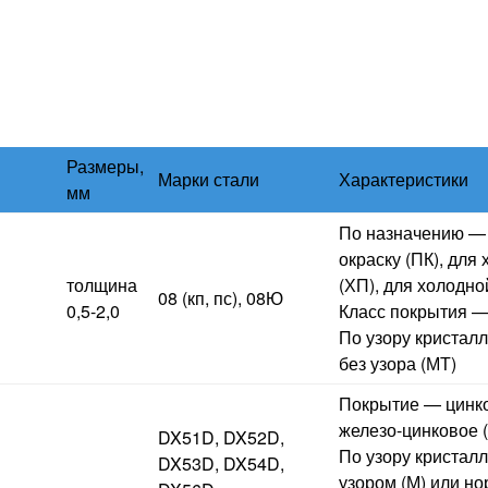
Размеры,
Марки стали
Характеристики
мм
По назначению — 
окраску (ПК), дл
толщина
(ХП), для холодн
08 (кп, пс), 08Ю
0,5-2,0
Класс покрытия — 
По узору кристалл
без узора (МТ)
Покрытие — цинко
железо-цинковое 
DX51D, DX52D,
По узору кристал
DX53D, DX54D,
узором (М) или н