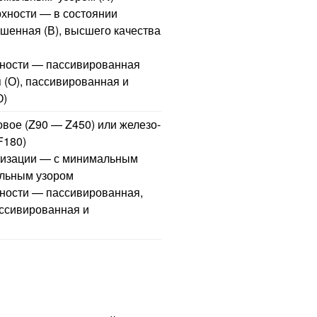
рхности — в состоянии
чшенная (В), высшего качества
хности — пассивированная
 (О), пассивированная и
О)
вое (Z90 — Z450) или железо-
F180)
лизации — с минимальным
альным узором
ности — пассивированная,
ссивированная и