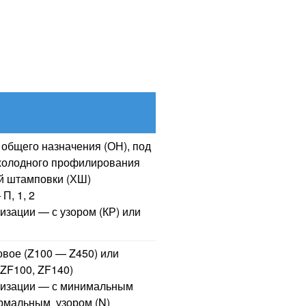
общего назначения (ОН), под
я холодного профилирования
ой штамповки (ХШ)
П, 1, 2
изации — с узором (КР) или
вое (Z100 — Z450) или
(ZF100, ZF140)
лизации — с минимальным
ормальным узором (N)