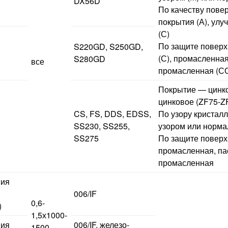
DX56D
По качеству пове
покрытия (А), улу
(С)
По защите повер
S220GD, S250GD,
(С), промасленная
S280GD
все
промасленная (С
Покрытие — цинко
цинковое (ZF75-Z
CS, FS, DDS, EDSS,
По узору кристал
SS230, SS255,
узором или норм
SS275
По защите поверх
промасленная, па
промасленная
ния
006/IF
0,6-
)
1,5х1000-
ния
006/IF, железо-
1500