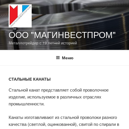
Перейти
к
содержимому
ООО "МАГИНВЕСТПРОМ"
Металлотрейдер с 19 летней историей
Меню
СТАЛЬНЫЕ КАНАТЫ
Стальной канат представляет собой проволочное
изделие, используемое в различных отраслях
промышленности.
Канаты изготавливают из стальной проволоки разного
качества (светлой, оцинкованной), свитой по спирали в