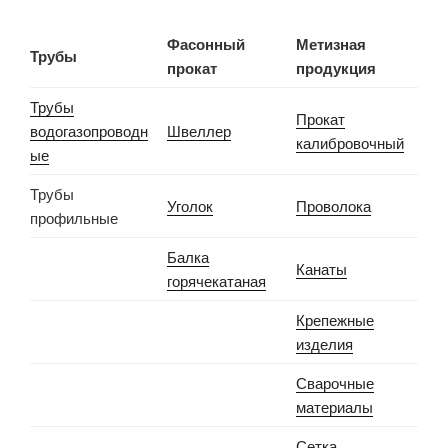
Фасонный
Метизная
Трубы
прокат
продукция
Трубы
Прокат
водогазопроводн
Швеллер
калибровочный
ые
Трубы
Уголок
Проволока
профильные
Балка
Канаты
горячекатаная
Крепежные
изделия
Сварочные
материалы
Сетка