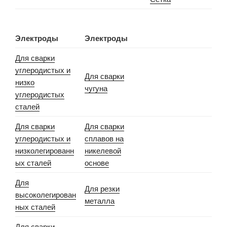
Электроды
Электроды
Для сварки
углеродистых и
Для сварки
низко
чугуна
углеродистых
сталей
Для сварки
Для сварки
углеродистых и
сплавов на
низколегированн
никелевой
ых сталей
основе
Для
Для резки
высоколегирован
металла
ных сталей
Для сварки