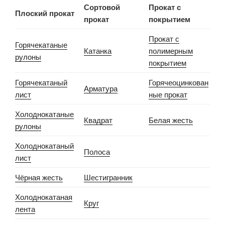
Сортовой
Прокат с
Плоский прокат
прокат
покрытием
Прокат с
Горячекатаные
Катанка
полимерным
рулоны
покрытием
Горячекатаный
Горячеоцинкован
Арматура
лист
ные прокат
Холоднокатаные
Квадрат
Белая жесть
рулоны
Холоднокатаный
Полоса
лист
Чёрная жесть
Шестигранник
Холоднокатаная
Круг
лента