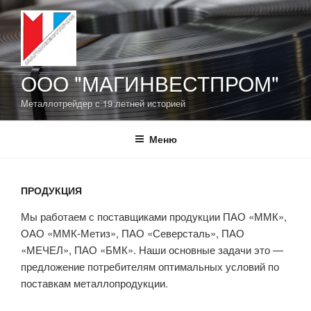
Перейти
к
содержимому
ООО "МАГИНВЕСТПРОМ"
Металлотрейдер с 19 летней историей
Меню
ПРОДУКЦИЯ
Мы работаем с поставщиками продукции ПАО «ММК»,
ОАО «ММК-Метиз», ПАО «Северсталь», ПАО
«МЕЧЕЛ», ПАО «БМК». Наши основные задачи это —
предложение потребителям оптимальных условий по
поставкам металлопродукции.